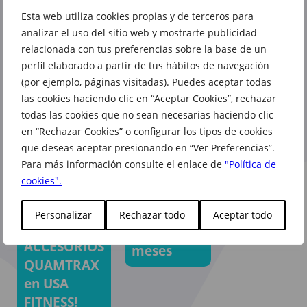
Esta web utiliza cookies propias y de terceros para
analizar el uso del sitio web y mostrarte publicidad
relacionada con tus preferencias sobre la base de un
perfil elaborado a partir de tus hábitos de navegación
Oferta
(por ejemplo, páginas visitadas). Puedes aceptar todas
Heliocare
las cookies haciendo clic en “Aceptar Cookies”, rechazar
Tópica y
todas las cookies que no sean necesarias haciendo clic
Este mes
en “Rechazar Cookies” o configurar los tipos de cookies
Oral en
desconecta
que deseas aceptar presionando en “Ver Preferencias”.
Farmalife
desde
Para más información consulte el enlace de
"Política de
Dreamfit.
cookies".
¡20% de
Inscripción
descuento
gratis al
Personalizar
Rechazar todo
Aceptar todo
en todos los
abonar 3
ACCESORIOS
meses
QUAMTRAX
en USA
FITNESS!